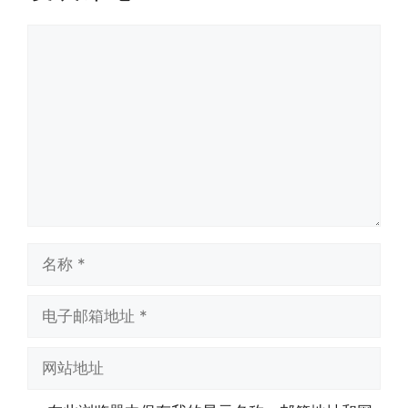
评
论
名
称
电
子
邮
网
箱
站