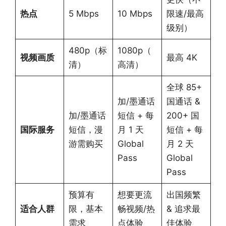
热点
5 Mbps
10 Mbps
限速/最高
级别）
480p（标
1080p（
视频画质
最高 4K
清）
高清）
全球 85+
加/墨通话
国通话 &
加/墨通话
短信 + 每
200+ 国
国际服务
短信，漫
月 1 天
短信 + 每
游需购买
Global
月 2 天
Pass
Global
Pass
预算有
想要更流
出国频繁
适合人群
限，基本
畅视频/热
& 追求最
需求
点体验
佳体验