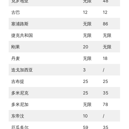
克罗地亚
无限
48
古巴
12
12
塞浦路斯
无限
86
捷克共和国
无限
无限
刚果
20
无限
丹麦
无限
18
迭戈加西亚
3
/
吉布提
25
25
多米尼克
25
35
多米尼加
无限
78
东帝汶
10
/
厄瓜多尔
59
35