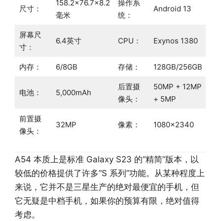
158.2×76.7×8.2
操作系
尺寸：
Android 13
毫米
统：
屏幕尺
6.4英寸
CPU：
Exynos 1380
寸：
内存：
6/8GB
存储：
128GB/256GB
后置摄
50MP + 12MP
电池：
5,000mAh
像头：
+ 5MP
前置摄
32MP
像素：
1080×2340
像头：
A54 本质上是标准 Galaxy S23 的“精简”版本，以
较低的价格提供了许多“S 系列”功能。从某种程度上
来说，它并不是三星生产的绝对最便宜的手机，但
它无疑是中档手机，如果你的预算有限，绝对值得
考虑。