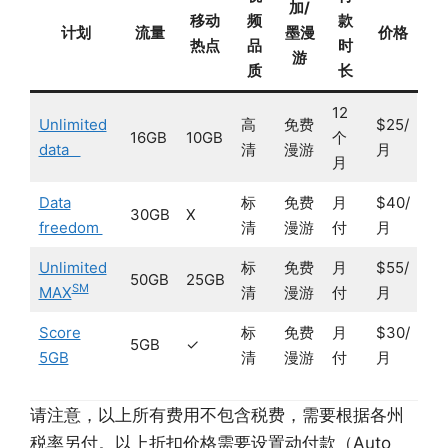
加/
移动
频
款
计划
流量
墨漫
价格
热点
品
时
游
质
长
12
Unlimited
高
免费
$25/
16GB
10GB
个
data
清
漫游
月
月
Data
标
免费
月
$40/
30GB
X
freedom
清
漫游
付
月
Unlimited
标
免费
月
$55/
50GB
25GB
SM
MAX
清
漫游
付
月
Score
标
免费
月
$30/
5GB
✓
5GB
清
漫游
付
月
请注意，以上所有费用不包含税费，需要根据各州
税率另付。以上折扣价格需要设置动付款（Auto