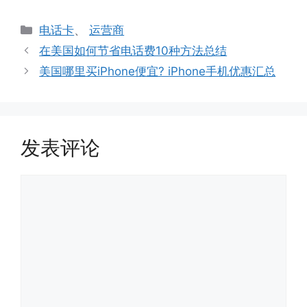
分
电话卡
、
运营商
类
在美国如何节省电话费10种方法总结
美国哪里买iPhone便宜? iPhone手机优惠汇总
发表评论
评
论