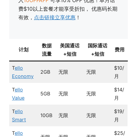
入
10OFFAFF
可享10% OFF 优惠！单月话
费$10以上套餐才能享受折扣， 优惠码长期
有效，
点击链接立享优惠
！
数据
美国通话
国际通话
计划
费用
流量
+短信
+短信
T
ello
$10/
2GB
无限
无限
Economy
月
T
ello
$14/
5GB
无限
无限
Value
月
T
ello
$19/
10GB
无限
无限
Smart
月
T
ello
$25/
无限
无限
无限