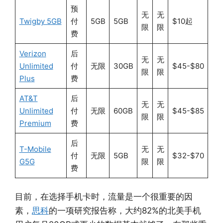
预
无
无
Twigby 5GB
付
5GB
5GB
$10起
限
限
费
Verizon
后
无
无
Unlimited
付
无限
30GB
$45-$80
限
限
Plus
费
AT&T
后
无
无
Unlimited
付
无限
60GB
$45-$85
限
限
Premium
费
后
T-Mobile
无
无
付
无限
5GB
$32-$70
G5G
限
限
费
目前，在选择手机卡时，流量是一个很重要的因
素，
思科
的一项研究报告称，大约82%的北美手机