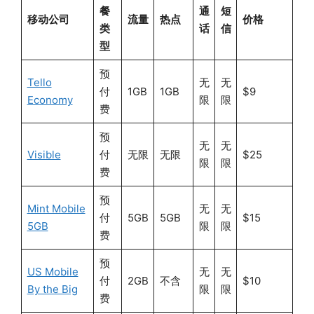
餐
通
短
移动公司
流量
热点
价格
类
话
信
型
预
Tello
无
无
付
1GB
1GB
$9
Economy
限
限
费
预
无
无
Visible
付
无限
无限
$25
限
限
费
预
Mint Mobile
无
无
付
5GB
5GB
$15
5GB
限
限
费
预
US Mobile
无
无
付
2GB
不含
$10
By the Big
限
限
费