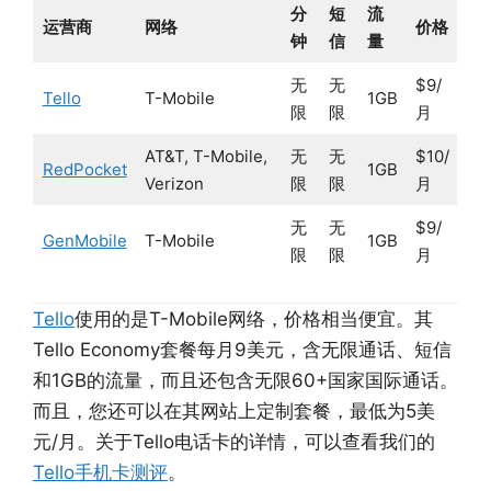
分
短
流
运营商
网络
价格
钟
信
量
无
无
$9/
Tello
T-Mobile
1GB
限
限
月
AT&T, T-Mobile,
无
无
$10/
RedPocket
1GB
Verizon
限
限
月
无
无
$9/
GenMobile
T-Mobile
1GB
限
限
月
Tello
使用的是T-Mobile网络，价格相当便宜。其
Tello Economy套餐每月9美元，含无限通话、短信
和1GB的流量，而且还包含无限60+国家国际通话。
而且，您还可以在其网站上定制套餐，最低为5美
元/月。关于Tello电话卡的详情，可以查看我们的
Tello手机卡测评
。