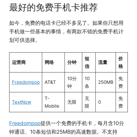
最好的免费手机卡推荐
如今，免费的电话卡已经不多见了。如果你只想用
手机做一些基本的事情，有两款不错的免费手机计
划可供选择。
短
价
运营商
网络
分钟
流量
信
格
10分
10
免
Freedompop
AT&T
250MB
钟
条
费
T-
无
免
TextNow
无限
0
Mobile
限
费
Freedompop
提供一个免费的手机卡，每月含10分
钟通话、10条短信和25MB的高速数据。不支持