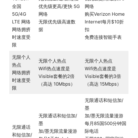
全国
优先级更高/更快 5G
网络
5G/4G
网络
购买Verizon Home
LTE 网络
无限优先级高速数
Internet每月$10折
网络拥挤
据
扣
时速度受
免费连接智能手表
限
无限个人
无限个人热点
无限个人热点
热点
Wifi热点速度是
Wifi热点速度是
网络拥挤
Visible套餐的2倍
Visible套餐的3倍
时速度受
（高达 10Mbps）
（高达 15Mbps）
限
无限通话和短信加/
墨
无限通话和短信加/
加/墨无限流量漫游
墨
每月85国500分钟国
无限通话
加/墨无限流量漫游
际电话
和短信加/